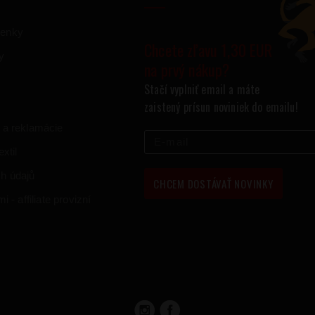
ienky
Chcete zľavu 1,30 EUR
y
na prvý nákup?
Stačí vyplniť email a máte
zaistený prísun noviniek do emailu!
 a reklamácie
xtil
h údajů
CHCEM DOSTÁVAŤ NOVINKY
 - affiliate provizní