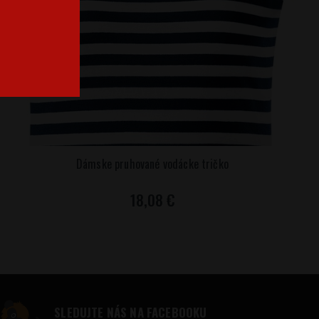
Dámske pruhované vodácke tričko
18,08 €
SLEDUJTE NÁS NA FACEBOOKU