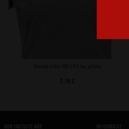
Dámské tričko B&C E190 bez potisku
2,78 €
KONTAKTUJTE NÁS
INFORMÁCIE