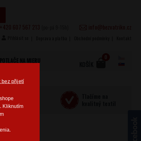
+420 607 567 213
info@bezvatriko.cz
(po-pá 9-15h)
Přihlásit se
Doprava a platba
Obchodní podmínky
Kontakt
0
POTLAČE NA MIERU
KOŠÍK
bez přijetí
učná
Tlačíme na
-shope
Česku
kvalitný textil
. Kliknutím
im
enia.