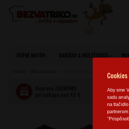
VTIPNÉ MOTÍVY
DARČEKY A PRÍLEŽITOSTI
PO
Home
>
Bez potisku
Pánské tričko B&C E190 bez p
Cookies
Doprava ZADARMO
Aby sme Vá
pri nákupe nad 42 €
sadu analy
na tlačidl
partnerom 
"Prispôsob