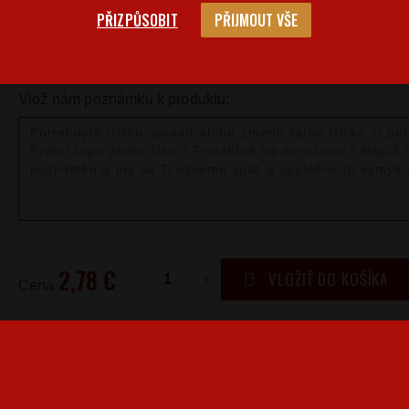
PŘIZPŮSOBIT
PŘIJMOUT VŠE
Veľkostná 
Barva
Velikost
XL
Vlož nám poznámku k produktu:
2,78 €
VLOŽIŤ DO KOŠÍKA
-
+
Cena
Produkty pro vás vyrábíme! Doba dodání je 3-5 pracovníc
Kedy bude doručené?