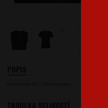
POPIS
Pánské tričko B&C E190 bez potisku
TABULKA VELIKOSTÍ