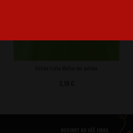
Dětské tričko Malfini bez potisku
3,18 €
NOVINKY NA VÁŠ EMAIL