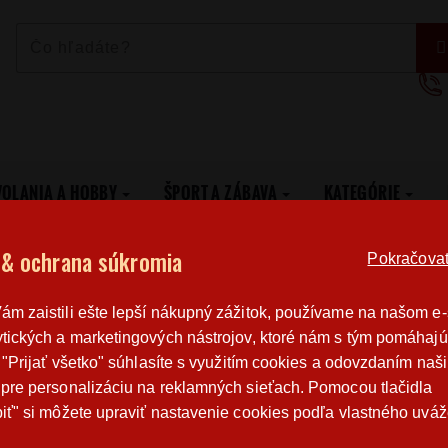
VOLANIA A HOBBY
ŠPORT A ZÁBAVA
KATEGÓRIE
otisku
 & ochrana súkromia
Pokračovat 
Poštovné
Poctivá r
m zaistili ešte lepší nákupný zážitok, používame na našom e
od 3,2 €
výroba v 
tických a marketingových nástrojov, ktoré nám s tým pomáhajú
o "Prijať všetko" súhlasíte s využitím cookies a odovzdaním naš
pre personalizáciu na reklamných sieťach. Pomocou tlačidla
PÁNSKÉ TRIČKO B&C E190 BEZ POTISKU
iť" si môžete upraviť nastavenie cookies podľa vlastného uváž